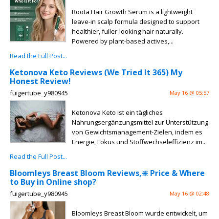
Roota Hair Growth Serum is a lightweight
leave-in scalp formula designed to support
healthier, fuller-looking hair naturally.
Powered by plant-based actives,...
Read the Full Post...
Ketonova Keto Reviews (We Tried It 365) My
Honest Review!
fuigertube_y980945
May 16 @ 05:57
Ketonova Keto ist ein tägliches
Nahrungsergänzungsmittel zur Unterstützung
von Gewichtsmanagement-Zielen, indem es
Energie, Fokus und Stoffwechseleffizienz im...
Read the Full Post...
Bloomleys Breast Bloom Reviews,❇️ Price & Where
to Buy in Online shop?
fuigertube_y980945
May 16 @ 02:48
Bloomleys Breast Bloom wurde entwickelt, um